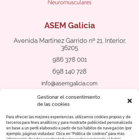
ASEM Galicia
Avenida Martínez Garrido nº 21.
Interior.
36205
986 378 001
698 140 728
info@asemgalicia.com
Gestionar el consentimiento
Aviso legal
de las cookies
Política de Privacidad
Para ofrecer las mejores experiencias, utilizamos cookies propias y de
Política de Cookies
terceros para fines analíticos y para mostrarte publicidad personalizada
en base a un perfil elaborado a partir de tus hábitos de navegación (por
Accesibilidad
ejemplo, páginas visitadas). Clica en "Política de cookies" para más