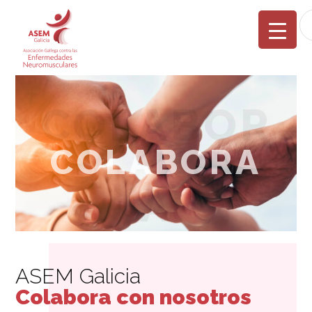
COLABOR
COLABORA
A
ASEM Galicia
Colabora con nosotros