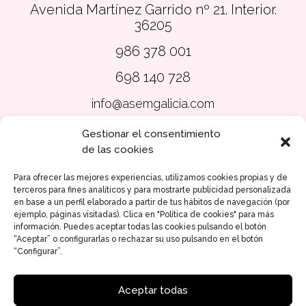
Avenida Martínez Garrido nº 21.
Interior.
36205
986 378 001
698 140 728
info@asemgalicia.com
Gestionar el consentimiento
Aviso legal
de las cookies
Política de Privacidad
Para ofrecer las mejores experiencias, utilizamos cookies propias y de
Política de Cookies
terceros para fines analíticos y para mostrarte publicidad personalizada
en base a un perfil elaborado a partir de tus hábitos de navegación (por
Accesibilidad
ejemplo, páginas visitadas). Clica en "Política de cookies" para más
información. Puedes aceptar todas las cookies pulsando el botón
Diseño web
“Aceptar” o configurarlas o rechazar su uso pulsando en el botón
“Configurar”.
Aceptar todas