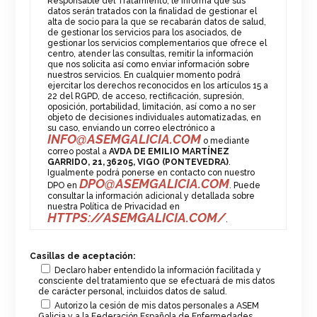
Responsable del Tratamiento, le informa que sus
datos serán tratados con la finalidad de gestionar el
alta de socio para la que se recabarán datos de salud,
de gestionar los servicios para los asociados, de
gestionar los servicios complementarios que ofrece el
centro, atender las consultas, remitir la información
que nos solicita así como enviar información sobre
nuestros servicios. En cualquier momento podrá
ejercitar los derechos reconocidos en los artículos 15 a
22 del RGPD, de acceso, rectificación, supresión,
oposición, portabilidad, limitación, así como a no ser
objeto de decisiones individuales automatizadas, en
su caso, enviando un correo electrónico a
INFO@ASEMGALICIA.COM
o mediante
correo postal a
AVDA DE EMILIO MARTÍNEZ
GARRIDO, 21, 36205, VIGO (PONTEVEDRA)
.
Igualmente podrá ponerse en contacto con nuestro
DPO@ASEMGALICIA.COM
DPO en
. Puede
consultar la información adicional y detallada sobre
nuestra Política de Privacidad en
HTTPS://ASEMGALICIA.COM/
.
Casillas de aceptación:
Declaro haber entendido la información facilitada y
consciente del tratamiento que se efectuará de mis datos
de carácter personal, incluidos datos de salud.
Autorizo la cesión de mis datos personales a ASEM
Galicia y a la Federación Española de Enfermedades